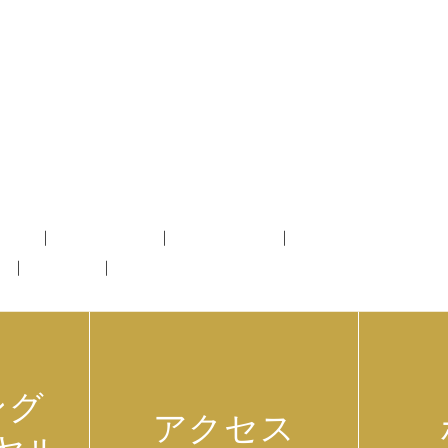
ついて
スタッフ紹介
治療について
健康診断・予防接種
要
新着情報
プライバシーポリシー
ング
アクセス