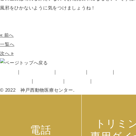
風邪をひかないように気をつけましょうね！
« 前へ
一覧へ
次へ »
HOME
初めての方へ
当院の紹介
診療案内
料金に
ペットホテル
トリミング
採用情報
アクセス・医院概
© 2022 神戸西動物医療センター.
トリミ
電話