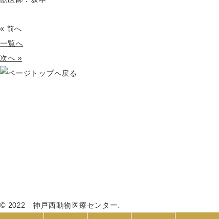
« 前へ
一覧へ
次へ »
HOME
初めての方へ
当院の紹介
診療案内
料金について
スタッフ紹介
治療について
健康診断・予防接種
避妊・去勢手術
ペットホテル
トリミング
採用情報
アクセス・医院概要
新着情報
プライバシーポリシー
© 2022 神戸西動物医療センター.