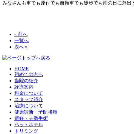
みなさんも車でも原付でも自転車でも徒歩でも雨の日に外出
« 前へ
一覧へ
次へ »
HOME
初めての方へ
当院の紹介
診療案内
料金について
スタッフ紹介
治療について
健康診断・予防接種
避妊・去勢手術
ペットホテル
トリミング