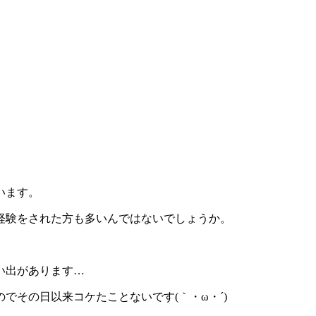
います。
経験をされた方も多いんではないでしょうか。
い出があります…
でその日以来コケたことないです(｀・ω・´)