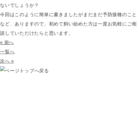
ないでしょうか？
今回はこのように簡単に書きましたがまだまだ予防接種のこと
など、ありますので、初めて飼い始めた方は一度お気軽にご相
談していただけたらと思います。
« 前へ
一覧へ
次へ »
HOME
初めての方へ
当院の紹介
診療案内
料金について
スタッフ紹介
治療について
健康診断・予防接種
避妊・去勢手術
ペットホテル
トリミング
採用情報
アクセス・医院概要
新着情報